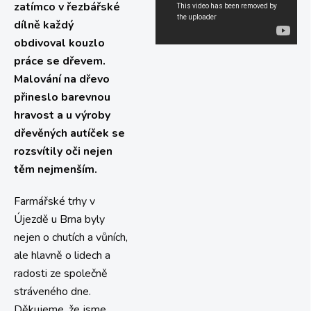
zatímco v řezbářské
dílně každý
obdivoval kouzlo
práce se dřevem.
Malování na dřevo
přineslo barevnou
hravost a u výroby
dřevěných autíček se
rozsvítily oči nejen
těm nejmenším.
Farmářské trhy v
Újezdě u Brna byly
nejen o chutích a vůních,
ale hlavně o lidech a
radosti ze společně
stráveného dne.
Děkujeme, že jsme