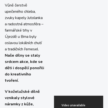
Vůně čerstvě
upečeného chleba,
zvuky kapely Jutolanka
a radostná atmosféra –
farmářské trhy v
Újezdě u Brna byly
oslavou lokálních chutí
a tradičních řemesel.
Naše dílny se staly
srdcem akce, kde se
děti i dospělí ponořili
do kreativního
tvoření.
V koželužské dílně
vznikaly stylové
náramky z kůže,