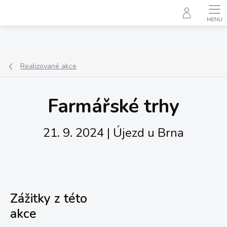
Přejít
na
obsah
Realizované akce
Farmářské trhy
21. 9. 2024 | Újezd u Brna
Zážitky z této
akce