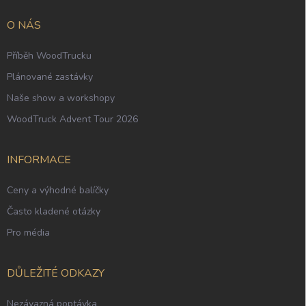
a
t
O NÁS
í
Příběh WoodTrucku
Plánované zastávky
Naše show a workshopy
WoodTruck Advent Tour 2026
INFORMACE
Ceny a výhodné balíčky
Často kladené otázky
Pro média
DŮLEŽITÉ ODKAZY
Nezávazná poptávka