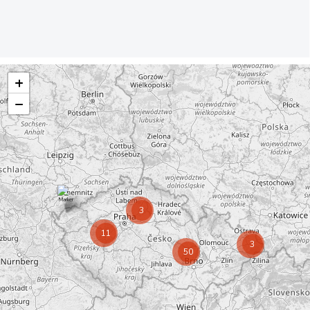
+
−
3
11
3
50