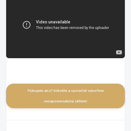
Plánujete akci? Klikněte a společně vytvoříme
nezapomenutelný zážitek!