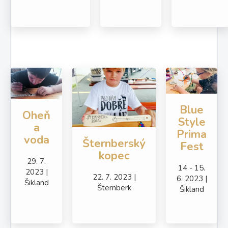
Blue
Oheň
Style
a
Prima
voda
Šternberský
Fest
kopec
29. 7.
14 - 15.
2023 |
22. 7. 2023 |
6. 2023 |
Šikland
Šternberk
Šikland