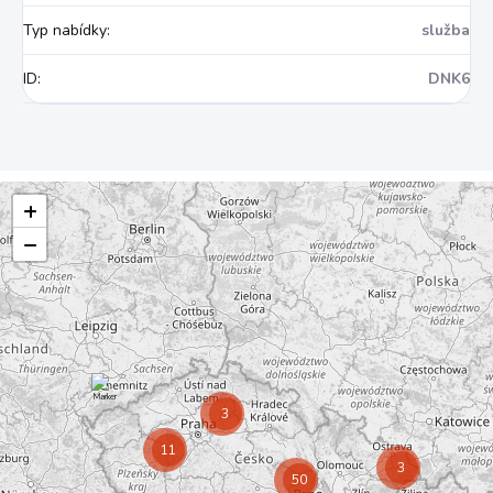
Typ nabídky
:
služba
ID
:
DNK6
+
−
3
11
3
50