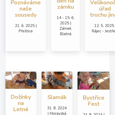
den na
Poznáváme
Velikonoč
zámku
naše
úřad
sousedy
trochu jin
14 - 15. 6.
2025 |
21. 6. 2025 |
12. 5. 2025 
Zámek
Přeštice
Rájec - Jestře
Blatná
Dožínky
Slamák
Bystřice
na
Fest
31. 8. 2024
Letné
| Moravská
24. 8. 2024 |