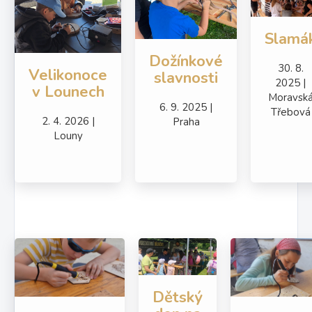
Slamá
Dožínkové
30. 8.
Velikonoce
slavnosti
2025 |
v Lounech
Moravsk
6. 9. 2025 |
Třebová
2. 4. 2026 |
Praha
Louny
Dětský