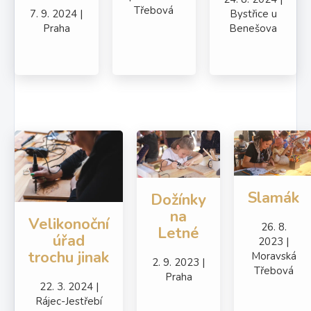
Třebová
7. 9. 2024 |
Bystřice u
Praha
Benešova
Slamák
Dožínky
na
Velikonoční
26. 8.
Letné
úřad
2023 |
trochu jinak
Moravská
2. 9. 2023 |
Třebová
Praha
22. 3. 2024 |
Rájec-Jestřebí