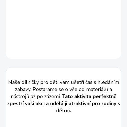
V této dílně dostanou účastníci do ruky pájku a pustí do
vypalování motivů přímo do dřeva. Na výběr mají šablony s
různými vzory, nebo si mohou navrhnout vlastní originální
design. S důrazem na bezpečnost a klidnou atmosféru si každý
užije tvůrčí proces, který kombinuje preciznost, kreativitu a
jedinečné kouzlo tradičního řemesla. Výsledkem je osobitý
dřevěný výrobek, který si mohou odnést domů.
VÍCE INFORMACÍ
Naše dílničky pro děti vám ušetří čas s hledáním
zábavy. Postaráme se o vše od materiálů a
nástrojů až po zázemí.
Tato aktivita perfektně
zpestří vaši akci a udělá ji atraktivní pro rodiny s
dětmi.