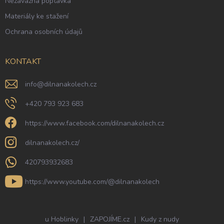
Nezávazná poptávka
Materiály ke stažení
Ochrana osobních údajů
KONTAKT
info
@
dilnanakolech.cz
+420 793 923 683
https://www.facebook.com/dilnanakolech.cz
dilnanakolech.cz/
420793932683
https://www.youtube.com/@dilnanakolech
u Hoblinky
|
ZAPOJÍME.cz
|
Kudy z nudy