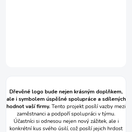
Jak to probíhá?
Každý účastník si uřízne svůj vlastní kousek dřeva a ozdobí ho
pyrografickým perem. Hotové kousky se poté spojí na podklad
ve tvaru loga. Tento proces nejen podporuje spolupráci, ale
také dává prostor každému členovi týmu přispět svým
originálním způsobem. Výsledné logo pak může zdobit prostory
vaší firmy.
VÍCE INFORMACÍ
Dřevěné logo bude nejen krásným doplňkem,
ale i symbolem úspěšné spolupráce a sdílených
hodnot vaší firmy.
Tento projekt posílí vazby mezi
zaměstnanci a podpoří spolupráci v týmu.
Účastníci si odnesou nejen nový zážitek, ale i
konkrétní kus svého úsilí, což posílí jejich hrdost