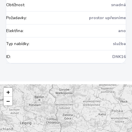
Obtížnost
:
snadná
Požadavky
:
prostor upřesníme
Elektřina
:
ano
Typ nabídky
:
služba
ID
:
DNK16
+
−