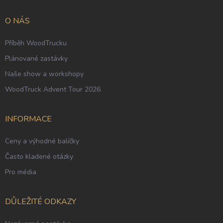
a
t
O NÁS
í
Příběh WoodTrucku
Plánované zastávky
Naše show a workshopy
WoodTruck Advent Tour 2026
INFORMACE
Ceny a výhodné balíčky
Často kladené otázky
Pro média
DŮLEŽITÉ ODKAZY