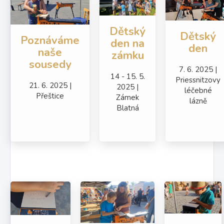
Dětský
Dětský
Poznáváme
den na
den
naše
zámku
sousedy
7. 6. 2025 |
14 - 15. 5.
Priessnitzovy
21. 6. 2025 |
2025 |
léčebné
Přeštice
Zámek
lázně
Blatná