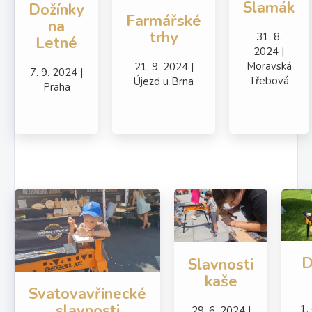
Slamák
Dožínky
Farmářské
na
trhy
31. 8.
Letné
2024 |
Moravská
21. 9. 2024 |
7. 9. 2024 |
Třebová
Újezd u Brna
Praha
D
Slavnosti
kaše
Svatovavřinecké
slavnosti
1.
29. 6. 2024 |