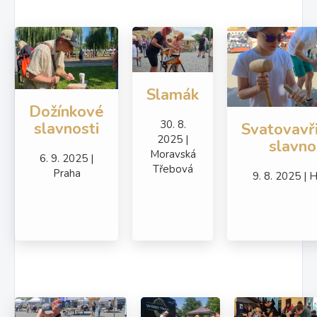
Slamák
Dožínkové
30. 8.
slavnosti
Svatovavř
2025 |
slavno
Moravská
6. 9. 2025 |
Třebová
Praha
9. 8. 2025 | 