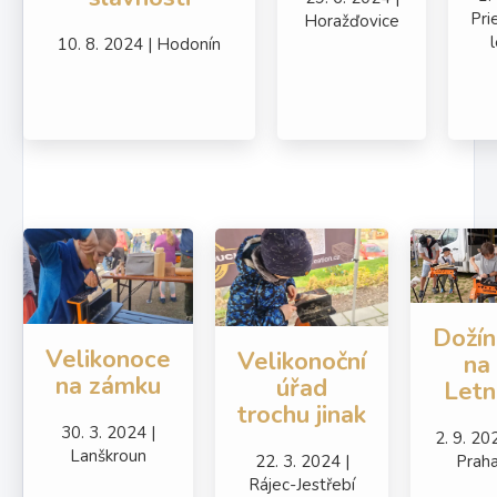
Pri
Horažďovice
10. 8. 2024 | Hodonín
Dožín
Velikonoce
Velikonoční
na
na zámku
úřad
Letn
trochu jinak
30. 3. 2024 |
2. 9. 20
Lanškroun
22. 3. 2024 |
Prah
Rájec-Jestřebí