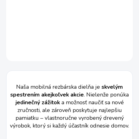
Privezeme všetko, čo rezbárska dielňa potrebuje – kozy, náradie,
dláta aj lipové drevo. Pre neskúsených kutilov máme
jednoduché projekty, ako je tabuľka alebo rozkošné zvieratko.
Skúsenejší sa môžu pustiť do zložitejších tvarov, ako je
vyrezávaná ruža z dreva. Všetko pod dohľadom našej skúsené
rezbárky, ktorá zabezpečí bezpečnosť a pomôže pri každom
kroku.
VÍCE INFORMACÍ
Naša mobilná rezbárska dielňa je
skvelým
spestrením akejkoľvek akcie
. Nielenže ponúka
jedinečný zážitok
a možnosť naučiť sa nové
zručnosti, ale zároveň poskytuje najlepšiu
pamiatku – vlastnoručne vyrobený drevený
výrobok, ktorý si každý účastník odnesie domov.