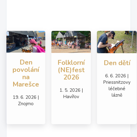
Den
Folklorní
Den dětí
povolání
(NE)fest
na
6. 6. 2026 |
2026
Priessnitzovy
Marešce
léčebné
1. 5. 2026 |
lázně
Havířov
19. 6. 2026 |
Znojmo