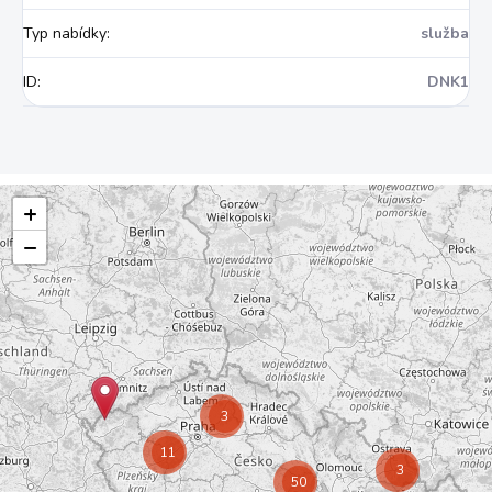
Typ nabídky
:
služba
ID
:
DNK1
+
−
3
11
3
50